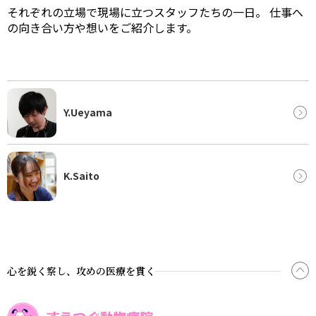
とあるスタッフの1日覧
それぞれの立場で現場に立つスタッフたちの一日。
仕事へ
の向き合い方や想いをご紹介します。
Y.Ueyama
K.Saito
心を鋭く察し、攻めの医療を貫く