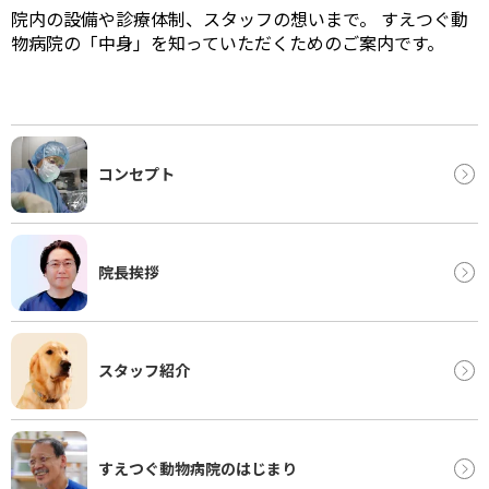
Hospital infomation Link
病院案内リンク
院内の設備や診療体制、スタッフの想いまで。
すえつぐ動
物病院の「中身」を知っていただくためのご案内です。
コンセプト
院長挨拶
スタッフ紹介
すえつぐ動物病院のはじまり