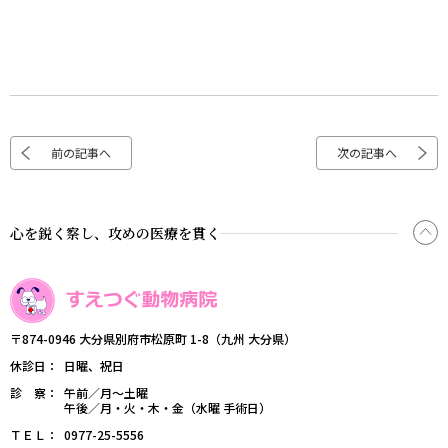
前の記事へ
次の記事へ
心を鋭く察し、攻めの医療を貫く
〒874-0946 大分県別府市松原町 1-8（九州 大分県）
休診日
日曜、祝日
診 察
午前／月～土曜
午後／月・火・木・金（水曜 手術日）
ＴＥＬ
0977-25-5556